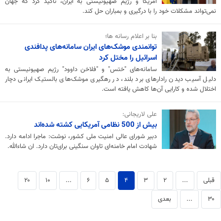
آمریکا و رژیم صهیونیستی به ایران، تأکید کرد که جهان
نمی‌تواند مشکلات خود را با درگیری و بمباران حل کند.
بنا بر اعلام رسانه ها؛
توانمندی موشک‌های ایران سامانه‌های پدافندی
اسرائیل را مختل کرد
سامانه‌های "ختس" و "فلاخن داوود" رژیم صهیونیستی به
دلیل آسیب دیدن رادارهای برد بلند، در رهگیری موشک‌های بالستیک ایرانی دچار
اختلال شده و کارایی آن‌ها کاهش یافته است.
علی لاریجانی:
بیش از 500 نظامی آمریکایی کشته شده‌اند
دبیر شورای عالی امنیت ملی کشور، نوشت: ماجرا ادامه دارد.
شهادت امام خامنه‌ای تاوان سنگینی برای‌تان دارد. ان شاءالله.
قبلی
...
۲
۳
۴
۵
۶
...
۱۰
۲۰
۳۰
...
بعدی