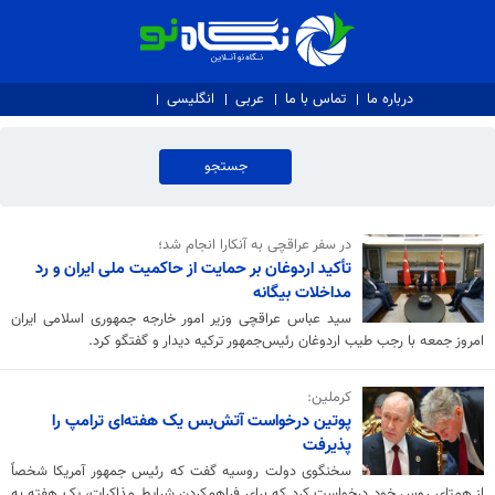
نگاه نو
درباره ما
تماس با ما
عربی
انگلیسی
در سفر عراقچی به آنکارا انجام شد؛
تأکید اردوغان بر حمایت از حاکمیت ملی ایران و رد
مداخلات بیگانه
سید عباس عراقچی وزیر امور خارجه جمهوری اسلامی ایران
امروز جمعه با رجب طیب اردوغان رئیس‌جمهور ترکیه دیدار و گفتگو کرد.
کرملین:
پوتین درخواست آتش‌بس یک هفته‌ای ترامپ را
پذیرفت
سخنگوی دولت روسیه گفت که رئیس جمهور آمریکا شخصاً
از همتای روس خود درخواست کرد که برای فراهم‌کردن شرایط مذاکرات، یک هفته به