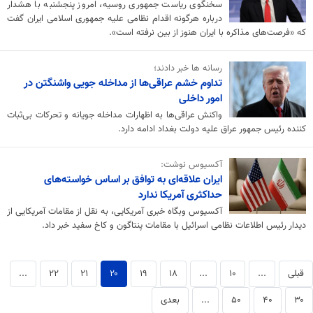
سخنگوی ریاست جمهوری روسیه، امروز پنجشنبه با هشدار
درباره هرگونه اقدام نظامی علیه جمهوری اسلامی ایران گفت
که «فرصت‌های مذاکره با ایران هنوز از بین نرفته است».
رسانه ها خبر دادند؛
تداوم خشم عراقی‌ها از مداخله‌ جویی واشنگتن در
امور داخلی
واکنش عراقی‌ها به اظهارات مداخله جویانه و تحرکات بی‌ثبات
کننده رئیس جمهور عراق علیه دولت بغداد ادامه دارد.
آکسیوس نوشت:
ایران علاقه‌ای به توافق بر اساس خواسته‌های
حداکثری آمریکا ندارد
آکسیوس وبگاه خبری آمریکایی، به نقل از مقامات آمریکایی از
دیدار رئیس اطلاعات نظامی اسرائیل با مقامات پنتاگون و کاخ سفید خبر داد.
قبلی
...
۱۰
...
۱۸
۱۹
۲۰
۲۱
۲۲
...
۳۰
۴۰
۵۰
...
بعدی