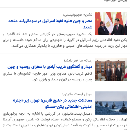
نشریه صهیونیستی:
مصر و چین علیه نفوذ اسرائیل در سومالی‌لند متحد
شدند
یک نشریه صهیونیستی در گزارشی مدعی شد که قاهره و
پکن نفوذ اطلاعاتی رژیم اسرائیل در آفریقا را «تهدیدی برای منافع خود» دانسته و برای
مهار این رژیم در زمینه عملیات‌های امنیتی و فناوری، با یکدیگر همکاری می‌کنند.
رسانه ها خبر دادند؛
دیدار و گفتگوی غریب آبادی با سفرای روسیه و چین
کاظم غریب‌آبادی معاون وزیر امور خارجه کشورمان با سفرای
چین و روسیه در تهران دیدار و رایزنی کرد.
میدل ایست مانیتور:
معادلات جدید در خلیج فارس؛ تهران زیر «چتر»
امنیتی-اطلاعاتی پکن-مسکو
«میدل‌ایست‌مانیتور» در گزارشی با اشاره به آنچه برخورداری
تهران از «چتر» اطلاعاتی پکن و مسکو خوانده است، نوشت که رئیس جمهوری آمریکا
در صورت ترک مسیر مذاکرات به قصد عملی‌کردن تهدیدهایش، با «ایرانِ» متفاوت از