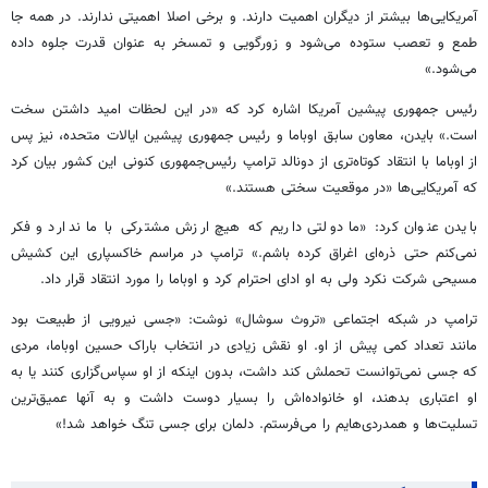
آمریکایی‌ها بیشتر از دیگران اهمیت دارند. و برخی اصلا اهمیتی ندارند. در همه جا
طمع و تعصب ستوده می‌شود و زورگویی و تمسخر به عنوان قدرت جلوه داده
می‌شود.»
رئیس جمهوری پیشین آمریکا اشاره کرد که «در این لحظات امید داشتن سخت
است.» بایدن، معاون سابق اوباما و رئیس جمهوری پیشین ایالات متحده، نیز پس
از اوباما با انتقاد کوتاه‌تری از دونالد ترامپ رئیس‌جمهوری کنونی این کشور بیان کرد
که آمریکایی‌ها «در موقعیت سختی هستند.»
بایدن عنوان کرد: «ما دولتی داریم که هیچ ارزش‌ مشترکی با ما ندارد و فکر
نمی‌کنم حتی ذره‌ای اغراق کرده باشم.» ترامپ در مراسم خاکسپاری این کشیش
مسیحی شرکت نکرد ولی به او ادای احترام کرد و اوباما را مورد انتقاد قرار داد.
ترامپ در شبکه اجتماعی «تروث سوشال» نوشت: «جسی نیرویی از طبیعت بود
مانند تعداد کمی پیش از او. او نقش زیادی در انتخاب باراک حسین اوباما، مردی
که جسی نمی‌توانست تحملش کند داشت، بدون اینکه از او سپاس‌گزاری کنند یا به
او اعتباری بدهند، او خانواده‌اش را بسیار دوست داشت و به آنها عمیق‌ترین
تسلیت‌ها و همدردی‌هایم را می‌فرستم. دلمان برای جسی تنگ خواهد شد!»