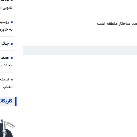
اقدام 
قانونی 
روسیه 
جدد ساختار منطقه است
به خاورم
جنگ با
هدف جن
مجدد سا
تبریک 
انقلاب
کاریکات