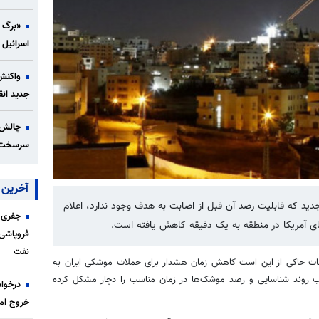
«برگ ب
اسرائیل 
واکنش 
جدید انق
چالش‌ه
سرسخت‌تر
آخرین ا
د که قابلیت رصد آن قبل از اصابت به هدف وجود ندارد، اعلام
جفری 
ی آمریکا در منطقه به یک دقیقه کاهش یافته است.
فروپاشی
نفت
د تحقیقات حاکی از این است کاهش زمان هشدار برای حملات موشکی ایران به
ب روند شناسایی و رصد موشک‌ها در زمان مناسب را دچار مشکل کرده
درخواس
خروج امن