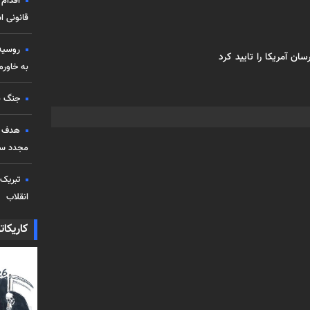
اقدام 
قانونی 
روسیه 
ن آمریکا را تایید کرد
به خاورم
جنگ با
هدف جن
مجدد سا
تبریک 
انقلاب
کاریکات