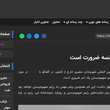
رسانه های نوین
چند رسانه ای
تحلیل
عناوین اخبار
صفحات
اینس
تو
رانسه ضرورت است
انتخاب
ین المللی شهروندان مصری خارج از کشور، در گفتگو با
نگاه نو
در مورد
جفری 
فروپاشی
ار داشت: این امر همچنین پیام مهمی به رژیم صهیونیستی خواهد بود
نفت
بر جنایت‌های رژیم صهیونیستی و رویکرد متوحشانه این رژیم در غزه
بازتاب
جهان