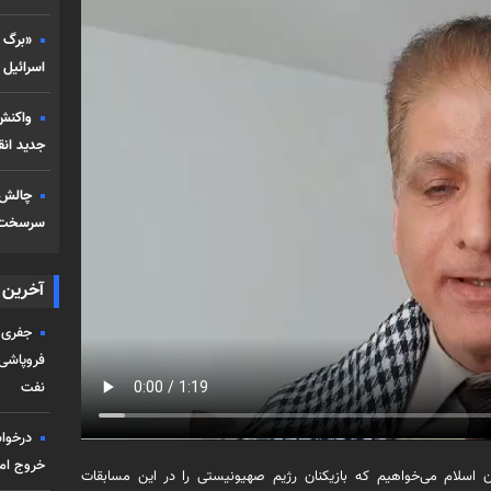
«برگ ب
اسرائیل 
واکنش 
جدید انق
چالش‌ه
سرسخت‌تر
آخرین ا
جفری 
فروپاشی
نفت
درخواس
خروج امن
ن اسلام می‌خواهیم که بازیکنان رژیم صهیونیستی را در این مسابقات