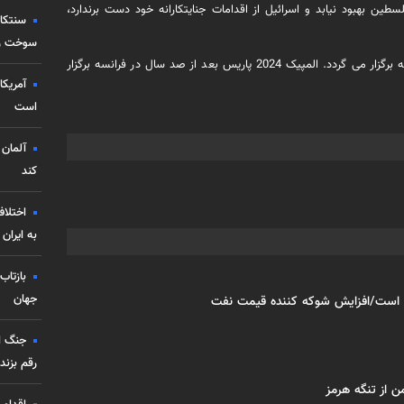
طین بهبود نیابد و اسرائیل از اقدامات جنایتکارانه خود دست برندارد،
سنتکا
سوخت رسا
المپیک 2024 پاریس از ۵ الی ۲۱ مرداد ۱۴۰۳ در شهر پاریس کشور فرانسه برگزار می گردد. المپیک 2024 پاریس بعد از صد سال در فرانسه برگزار
آمریکا
است
آلمان 
کند
اختلاف
به ایران
بازتاب
جهان
 است/افزایش شوکه کننده قیمت نفت
جنگ ای
رقم بزند
من از تنگه هرمز